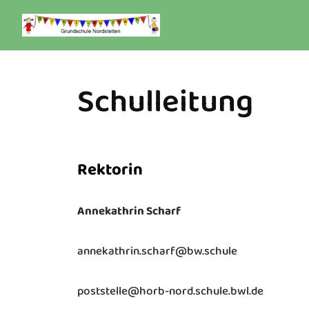
Zum
Inhalt
springen
Schulleitung
Rektorin
Annekathrin Scharf
annekathrin.scharf@bw.schule
poststelle@horb-nord.schule.bwl.de