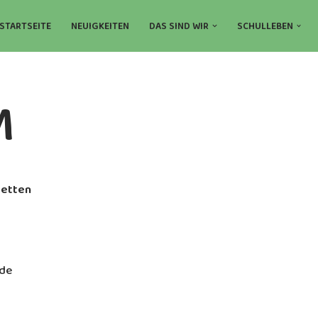
STARTSEITE
NEUIGKEITEN
DAS SIND WIR
SCHULLEBEN
M
tetten
.de