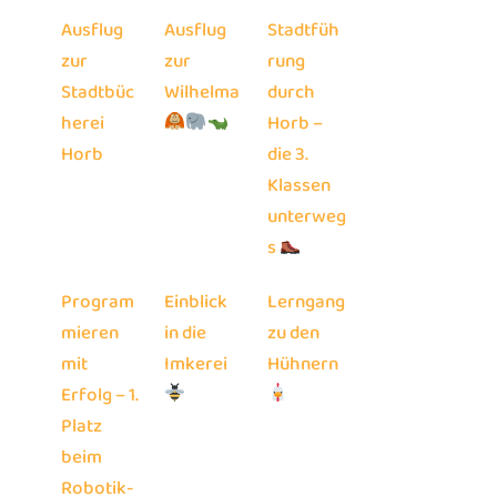
Ausflug
Ausflug
Stadtfüh
zur
zur
rung
Stadtbüc
Wilhelma
durch
herei
Horb –
Horb
die 3.
Klassen
unterweg
s
Program
Einblick
Lerngang
mieren
in die
zu den
mit
Imkerei
Hühnern
Erfolg – 1.
Platz
beim
Robotik-